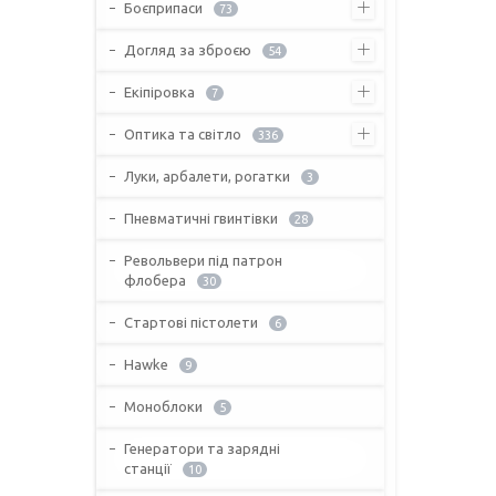
Боєприпаси
73
Догляд за зброєю
54
Екіпіровка
7
Оптика та світло
336
Луки, арбалети, рогатки
3
Пневматичні гвинтівки
28
Револьвери під патрон
флобера
30
Стартові пістолети
6
Hawke
9
Моноблоки
5
Генератори та зарядні
станції
10