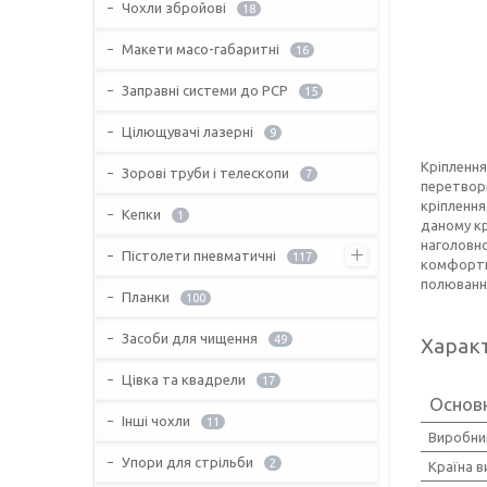
Чохли збройові
18
Макети масо-габаритні
16
Заправні системи до PCP
15
Цілющувачі лазерні
9
Кріплення
Зорові труби і телескопи
7
перетвори
кріплення
Кепки
1
даному кр
наголовно
Пістолети пневматичні
117
комфортно
полюванн
Планки
100
Засоби для чищення
49
Харак
Цівка та квадрели
17
Основн
Інші чохли
11
Виробни
Упори для стрільби
2
Країна 