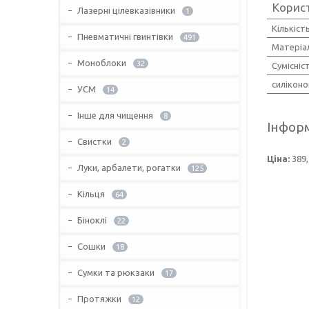
Корис
Лазерні цілевказівники
1
Кількіст
Пневматичні гвинтівки
491
Матеріа
Моноблоки
32
Сумісніс
силіконо
УСМ
14
Інше для чищення
8
Інформ
Свистки
2
Ціна:
389,
Луки, арбалети, рогатки
125
Кільця
64
Біноклі
22
Сошки
18
Сумки та рюкзаки
17
Протяжки
12