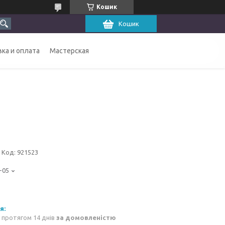
Кошик
Кошик
ка и оплата
Мастерская
Код:
921523
-05
 протягом 14 днів
за домовленістю