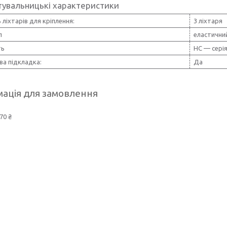
тувальницькі характеристики
ь ліхтарів для кріплення:
3 ліхтаря
л
еластични
ть
HC — серія,
ва підкладка:
Да
ація для замовлення
70 ₴