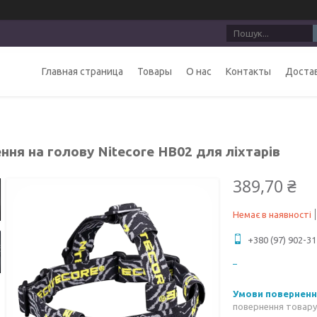
Главная страница
Товары
О нас
Контакты
Достав
ння на голову Nitecore HB02 для ліхтарів
389,70 ₴
Немає в наявності
+380 (97) 902-31
повернення товару