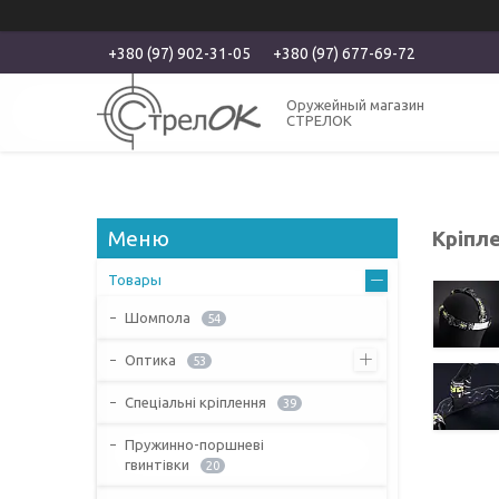
+380 (97) 902-31-05
+380 (97) 677-69-72
Оружейный магазин
СТРЕЛОК
Кріпле
Товары
Шомпола
54
Оптика
53
Спеціальні кріплення
39
Пружинно-поршневі
гвинтівки
20