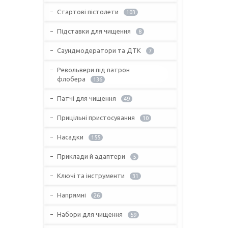
Стартові пістолети
103
Підставки для чищення
8
Саундмодератори та ДТК
7
Револьвери під патрон
флобера
136
Патчі для чищення
49
Прицільні пристосування
10
Насадки
155
Приклади й адаптери
5
Ключі та інструменти
31
Напрямні
26
Набори для чищення
59