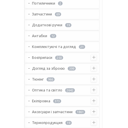
Потиличники
2
Запчастини
69
Додаткові ручки
19
Антабки
12
Комплектуючі та догляд
21
Боєприпаси
250
Догляд за зброєю
399
Тюнінг
966
Оптика та світло
2642
Екіпіровка
373
Аксесуари і запчастини
1861
Термопродукция
19