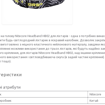
 на голову Nitecore Headband HB02 для ліхтарів - одна з потрібних винахо
ти будь-світлодіодний ліхтарик в яскравий налобник. Дозволяє закріпит
 виготовлено з міцного еластичного нейлонового матеріалу, завдяки як
іпленні можливе використання до трьох ліхтарів, які будуть надійно зак
го кріплення, для ліхтарів Nitecore Headband HB02, над іншими кріпленн
го використання і світловідбиваюча смуга (в задній частині кріплення) д
і тощо).
теристики
і атрибути
к
Nitecore
виробник
Китай