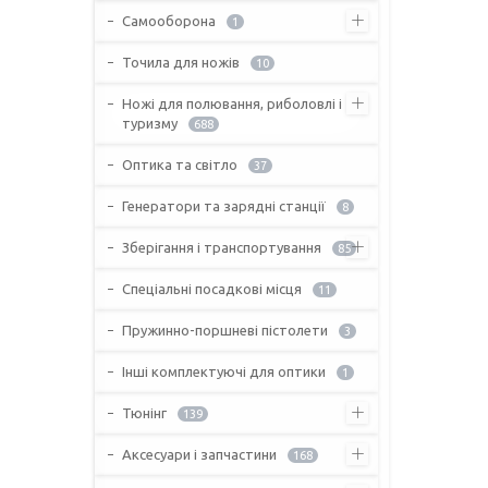
Самооборона
1
Точила для ножів
10
Ножі для полювання, риболовлі і
туризму
688
Оптика та світло
37
Генератори та зарядні станції
8
Зберігання і транспортування
85
Спеціальні посадкові місця
11
Пружинно-поршневі пістолети
3
Інші комплектуючі для оптики
1
Тюнінг
139
Аксесуари і запчастини
168