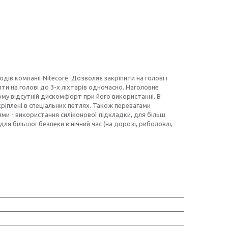
дів компанії Nitecore. Дозволяє закріпити на голові і
и на голові до 3-х ліхтарів одночасно. Наголовне
ому відсутній дискомфорт при його використанні. В
ріплені в спеціальних петлях. Також перевагами
ями - використання силіконової підкладки, для більш
ля більшої безпеки в нічний час (на дорозі, риболовлі,