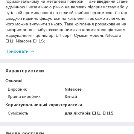
горизонтальному на металевій поверхні. Таке введення стане
відмінною і незамінною річчю на великих підприємствах або у
вугільній промисловості на великій глибині під землею. Ліхтар
швидко і надійно фіксується на кріпленні, так само з легкістю
його можна вилучити з нього. Таке кріплення розраховане на
використання з вибухозахищеними ліхтарями зі спеціальним
маркуванням - це ліхтарі EH серії. Сумісні моделі: Nitecore
EH1; Nitecore EH1S;
Приховати
Характеристики
Основні
Виробник
Nitecore
Країна виробник
Китай
Користувальницькі характеристики
Сумісність
для ліхтарів EH1, EH1S
Умови доставки