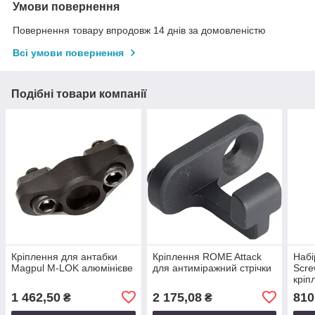
Умови повернення
Повернення товару впродовж 14 днів за домовленістю
Всі умови повернення
Подібні товари компанії
Кріплення для антабки
Кріплення ROME Attack
Набі
Magpul M-LOK алюмінієве
для антиміражний стрічки
Scre
кріп
1 462,50
2 175,08
810
₴
₴