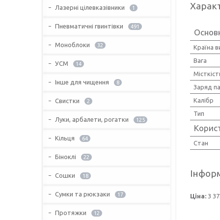
Харак
Лазерні цілевказівники
1
Пневматичні гвинтівки
491
Основн
Моноблоки
32
Країна 
Вага
УСМ
14
Місткіст
Інше для чищення
8
Заряд п
Калібр
Свистки
2
Тип
Луки, арбалети, рогатки
125
Корис
Кільця
64
Стан
Біноклі
22
Інформ
Сошки
18
Сумки та рюкзаки
17
Ціна:
3 37
Протяжки
12