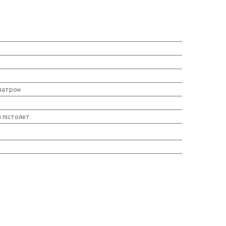
патрон
 пістолет