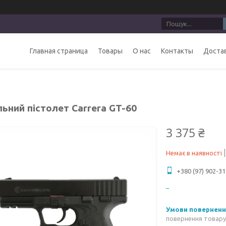
Главная страница
Товары
О нас
Контакты
Достав
ьний пістолет Carrera GT-60
3 375 ₴
Немає в наявності
+380 (97) 902-31
повернення товару