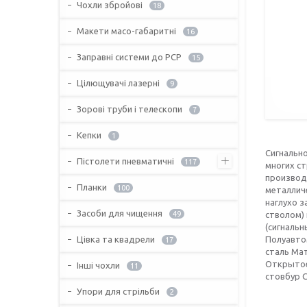
Чохли збройові
18
Макети масо-габаритні
16
Заправні системи до PCP
15
Цілющувачі лазерні
9
Зорові труби і телескопи
7
Кепки
1
Сигнально
Пістолети пневматичні
117
многих ст
производс
Планки
100
металлич
наглухо з
Засоби для чищення
49
стволом) 
(сигнальн
Цівка та квадрели
Полуавтом
17
сталь Ма
Открытое,
Інші чохли
11
стовбур С
Упори для стрільби
2