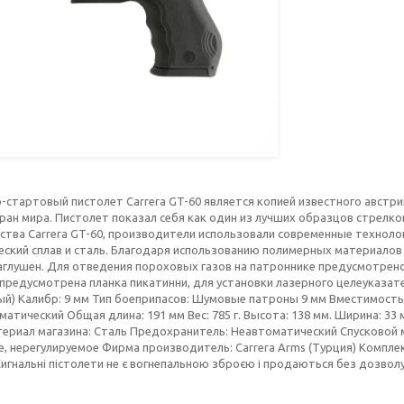
-стартовый пистолет Carrera GT-60 является копией известного австри
ран мира. Пистолет показал себя как один из лучших образцов стрелк
тва Carrera GT-60, производители использовали современные технолог
еский сплав и сталь. Благодаря использованию полимерных материалов
аглушен. Для отведения пороховых газов на патроннике предусмотрено
предусмотрена планка пикатинни, для установки лазерного целеуказате
ый) Калибр: 9 мм Тип боеприпасов: Шумовые патроны 9 мм Вместимость
атический Общая длина: 191 мм Вес: 785 г. Высота: 138 мм. Ширина: 33 
териал магазина: Сталь Предохранитель: Неавтоматический Спусковой 
 нерегулируемое Фирма производитель: Carrera Arms (Турция) Комплект
игнальні пістолети не є вогнепальною зброєю і продаються без дозволу