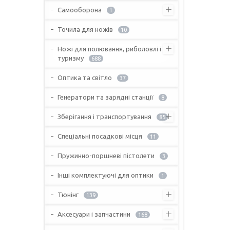
Самооборона
1
Точила для ножів
10
Ножі для полювання, риболовлі і
туризму
688
Оптика та світло
37
Генератори та зарядні станції
8
Зберігання і транспортування
85
Спеціальні посадкові місця
11
Пружинно-поршневі пістолети
3
Інші комплектуючі для оптики
1
Тюнінг
139
Аксесуари і запчастини
168