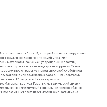
йского пистолета Glock 17, который стоит на вооружении
ового оружия созданного для армий мира. Для
ии и материалы, такие как: ударопрочный пластик,
 пистолет практически не подвержен коррозии.Ствол
 дроссельное отверстие. Перед спусковой скобой (под
ля, фонарика или других аксессуаров. Тип: Стартовый
 магазина: 17 патронов Режим стрельбы:
мм. Материал корпуса: Пластик, металлический сплав и
механизм: Нерегулируемый Прицельное приспособление:
 поставки: Пістолет, пластиковий кейс, заглушка на
.