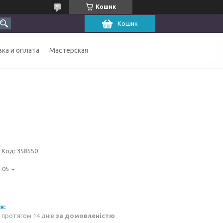
Кошик
Кошик
ка и оплата
Мастерская
Код:
358550
-05
 протягом 14 днів
за домовленістю