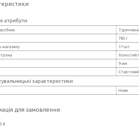
теристики
і атрибути
виробник
Туреччина
785 г
ь магазину
17 шт.
атрона
Холостий 
9 мм
Стартовий
тувальницькі характеристики
Нове
ація для замовлення
5 ₴