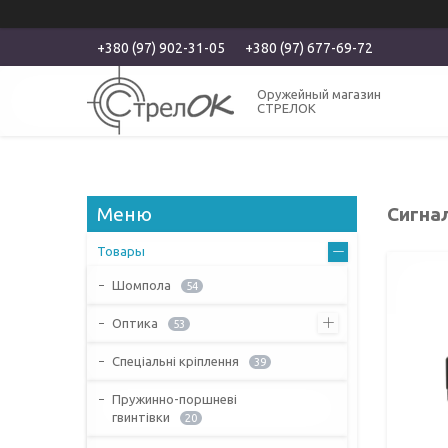
+380 (97) 902-31-05
+380 (97) 677-69-72
Оружейный магазин
СТРЕЛОК
Сигнал
Товары
Шомпола
54
Оптика
53
Спеціальні кріплення
39
Пружинно-поршневі
гвинтівки
20