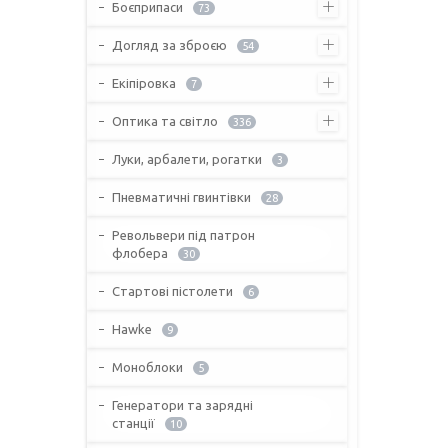
Боєприпаси
73
Догляд за зброєю
54
Екіпіровка
7
Оптика та світло
336
Луки, арбалети, рогатки
3
Пневматичні гвинтівки
28
Револьвери під патрон
флобера
30
Стартові пістолети
6
Hawke
9
Моноблоки
5
Генератори та зарядні
станції
10