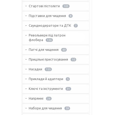
Стартові пістолети
103
Підставки для чищення
8
Саундмодератори та ДТК
7
Револьвери під патрон
флобера
136
Патчі для чищення
49
Прицільні пристосування
10
Насадки
155
Приклади й адаптери
5
Ключі та інструменти
31
Напрямні
26
Набори для чищення
59