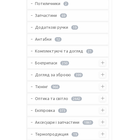
Потиличники
2
Запчастини
69
Додаткові ручки
19
Антабки
12
Комплектуючі та догляд
21
Боєприпаси
250
Догляд за зброєю
399
Тюнінг
966
Оптика та світло
2642
Екіпіровка
373
Аксесуари і запчастини
1861
Термопродукция
19