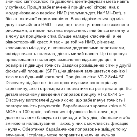
значною світлосилою та дозволяє ідентифікувати мета навіть
у сутінках. Приціл забезпечений прицільної сіткою, яка є
модернізованою версією HMD (полумил-дот, Half Mil-Dot), з
більш тактичної спрямованістю. Вона відрізняється від міл-
доту і звичайного HMD – тим, що точки тут повністю замінено
рисочками, а нижня частина пересічних ліній більш витягнута,
в чому ця прицільна сітка більше нагадує класичний, а не
рівносторонній хрест. А так – це той же HMD, різновид
класичного міл-доту, c наявними додатковими перетинами,
які відзначають полмила, ділять милий навпіл. Це і спрощує
прицілювання і полегшує визначення відстані до цілі, її
розмірів і підвищує точність Завдяки розміщенню сітки у другій
фокальній площині (SFP) ціна ділення залишається однією і
тією ж на будь-якій кратності. Прицільна сітка VT-2 8х44 SF
Discovery підійде не тільки практикуючим вогнестрільну
стрілянину, але і стрільцям з пневматики на різні дистанції. Всі
деталі механізму введення поправок прицілу VT-2 8х44 SF
Discovery виготовлені дуже якісно, що забезпечує точність і
повторюваність результатів. Барабанчики з кроком кліка в ¼
MOA на 100 ярдів, забезпечені функцією lock-down, що
дозволяє легко блокувати і приводити їх у дію, зберігаючи або
змінюючи налаштування. Також, у них є можливість фіксацію
«нуля». Обертання барабанчиков поправок не зміщує точку
влучання, і стрілець може поправити шкалу на нуль за