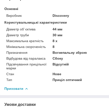
Основні
Виробник
Discovery
Користувальницькі характеристики
Діаметр об’ єктива
44 мм
Діаметр труби
30 мм
Максимальна кратність
8 х
Мінімальна скороченість
8
Призначення
Вогнепальну зброю
Відбудова від паралакса
Сбоку
Підсвічування прицільної
Відсутній
марки
Стан
Нове
Тип
Приціл оптичний
Приховати
Умови доставки