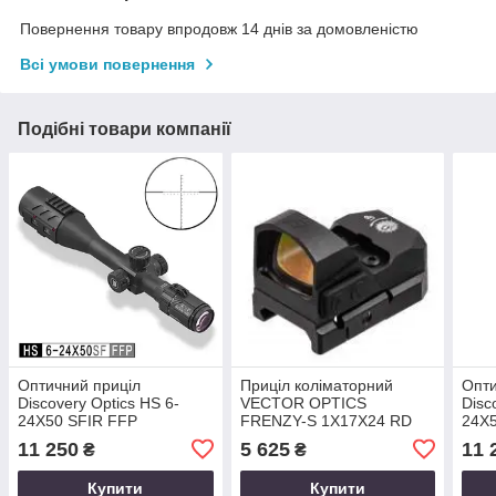
Повернення товару впродовж 14 днів за домовленістю
Всі умови повернення
Подібні товари компанії
Оптичний приціл
Приціл коліматорний
Опти
Discovery Optics HS 6-
VECTOR OPTICS
Disc
24X50 SFIR FFP
FRENZY-S 1X17X24 RD
24X
(VT)
11 250
5 625
11 
₴
₴
Купити
Купити