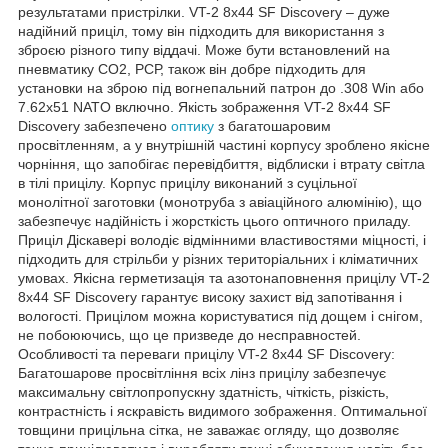
результатами пристрілки. VT-2 8х44 SF Discovery – дуже
надійний приціл, тому він підходить для використання з
зброєю різного типу віддачі. Може бути встановлений на
пневматику СО2, РСР, також він добре підходить для
установки на зброю під вогнепальний патрон до .308 Win або
7.62x51 NATO включно. Якість зображення VT-2 8х44 SF
Discovery забезпечено
оптику
з багатошаровим
просвітленням, а у внутрішній частині корпусу зроблено якісне
чорніння, що запобігає перевідбиття, відблиски і втрату світла
в тілі прицілу. Корпус прицілу виконаний з суцільної
монолітної заготовки (монотруба з авіаційного алюмінію), що
забезпечує надійність і жорсткість цього оптичного приладу.
Приціл Діскавері володіє відмінними властивостями міцності, і
підходить для стрільби у різних територіальних і кліматичних
умовах. Якісна герметизація та азотонаповнення прицілу VT-2
8х44 SF Discovery гарантує високу захист від запотівання і
вологості. Прицілом можна користуватися під дощем і снігом,
не побоюючись, що це призведе до несправностей.
Особливості та переваги прицілу VT-2 8х44 SF Discovery:
Багатошарове просвітління всіх лінз прицілу забезпечує
максимальну світлопропускну здатність, чіткість, різкість,
контрастність і яскравість видимого зображення. Оптимальної
товщини прицільна сітка, не заважає огляду, що дозволяє