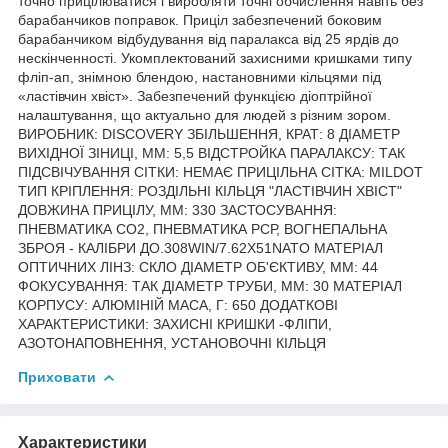
точно прицілюватися і виробляти точні обчислення навіть без
барабанчиков поправок. Приціл забезпечений боковим
барабанчиком відбудування від паралакса від 25 ярдів до
нескінченності. Укомплектований захисними кришками типу
фліп-ап, знімною блендою, настановними кільцями під
«ластівчин хвіст». Забезпечений функцією діоптрійної
налаштування, що актуально для людей з різним зором.
ВИРОБНИК: DISCOVERY ЗБІЛЬШЕННЯ, КРАТ: 8 ДІАМЕТР
ВИХІДНОЇ ЗІНИЦІ, ММ: 5,5 ВІДСТРОЙКА ПАРАЛАКСУ: ТАК
ПІДСВІЧУВАННЯ СІТКИ: НЕМАЄ ПРИЦІЛЬНА СІТКА: MILDOT
ТИП КРІПЛЕННЯ: РОЗДІЛЬНІ КІЛЬЦЯ "ЛАСТІВЧИН ХВІСТ"
ДОВЖИНА ПРИЦІЛУ, ММ: 330 ЗАСТОСУВАННЯ:
ПНЕВМАТИКА СО2, ПНЕВМАТИКА РСР, ВОГНЕПАЛЬНА
ЗБРОЯ - КАЛІБРИ ДО.308WIN/7.62X51NATO МАТЕРІАЛ
ОПТИЧНИХ ЛІНЗ: СКЛО ДІАМЕТР ОБ'ЄКТИВУ, ММ: 44
ФОКУСУВАННЯ: ТАК ДІАМЕТР ТРУБИ, ММ: 30 МАТЕРІАЛ
КОРПУСУ: АЛЮМІНІЙ МАСА, Г: 650 ДОДАТКОВІ
ХАРАКТЕРИСТИКИ: ЗАХИСНІ КРИШКИ -ФЛІПИ,
АЗОТОНАПОВНЕННЯ, УСТАНОВОЧНІ КІЛЬЦЯ
Приховати
Характеристики