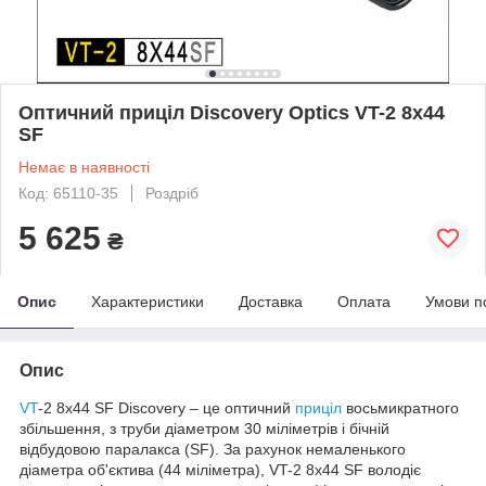
Оптичний приціл Discovery Optics VT-2 8x44
SF
Немає в наявності
Код: 65110-35
Роздріб
5 625
₴
Опис
Характеристики
Доставка
Оплата
Умови п
Опис
VT
-2 8х44 SF Discovery – це оптичний
приціл
восьмикратного
збільшення, з труби діаметром 30 міліметрів і бічній
відбудовою паралакса (SF). За рахунок немаленького
діаметра об'єктива (44 міліметра), VT-2 8х44 SF володіє