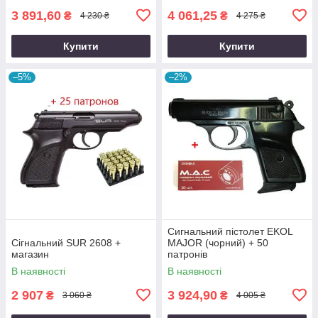
3 891,60
4 061,25
₴
₴
4 230 ₴
4 275 ₴
Купити
Купити
–5%
–2%
Сигнальний пістолет EKOL
Сігнальний SUR 2608 +
MAJOR (чорний) + 50
магазин
патронів
В наявності
В наявності
2 907
3 924,90
₴
₴
3 060 ₴
4 005 ₴