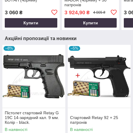
патронів
3 060
3 924,90
3 0
₴
₴
4 005 ₴
Купити
Купити
Акційні пропозиції та новинки
–8%
–5%
Пістолет стартовий Retay G
19C 14-зарядний кал. 9 мм.
Стартовий Retay 92 + 25
Колір - black.
патронів
В наявності
В наявності