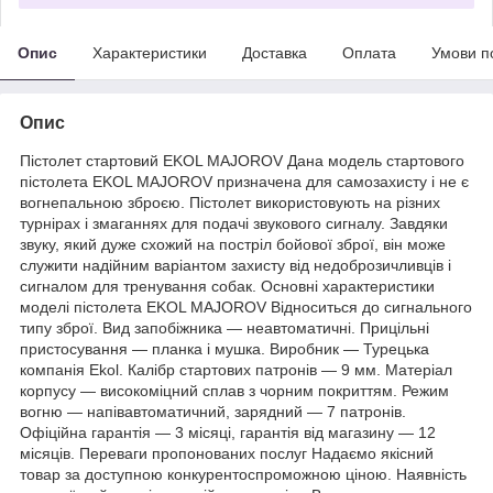
Опис
Характеристики
Доставка
Оплата
Умови п
Опис
Пістолет стартовий EKOL MAJOROV Дана модель стартового
пістолета EKOL MAJOROV призначена для самозахисту і не є
вогнепальною зброєю. Пістолет використовують на різних
турнірах і змаганнях для подачі звукового сигналу. Завдяки
звуку, який дуже схожий на постріл бойової зброї, він може
служити надійним варіантом захисту від недоброзичливців і
сигналом для тренування собак. Основні характеристики
моделі пістолета EKOL MAJOROV Відноситься до сигнального
типу зброї. Вид запобіжника — неавтоматичні. Прицільні
пристосування — планка і мушка. Виробник — Турецька
компанія Ekol. Калібр стартових патронів — 9 мм. Матеріал
корпусу — високоміцний сплав з чорним покриттям. Режим
вогню — напівавтоматичний, зарядний — 7 патронів.
Офіційна гарантія — 3 місяці, гарантія від магазину — 12
місяців. Переваги пропонованих послуг Надаємо якісний
товар за доступною конкурентоспроможною ціною. Наявність