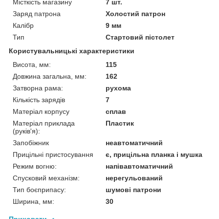
Місткість магазину
7 шт.
Заряд патрона
Холостий патрон
Калібр
9 мм
Тип
Стартовий пістолет
Користувальницькі характеристики
Висота, мм:
115
Довжина загальна, мм:
162
Затворна рама:
рухома
Кількість зарядів
7
Матеріал корпусу
сплав
Матеріал приклада
Пластик
(руків'я):
Запобіжник
неавтоматичний
Прицільні пристосування
є, прицільна планка і мушка
Режим вогню:
напівавтоматичний
Спусковий механізм:
нерегульований
Тип боєприпасу:
шумові патрони
Ширина, мм:
30
Приховати