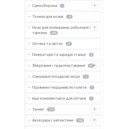
Самооборона
1
Точила для ножів
10
Ножі для полювання, риболовлі і
туризму
688
Оптика та світло
37
Генератори та зарядні станції
8
Зберігання і транспортування
85
Спеціальні посадкові місця
11
Пружинно-поршневі пістолети
3
Інші комплектуючі для оптики
1
Тюнінг
139
Аксесуари і запчастини
168