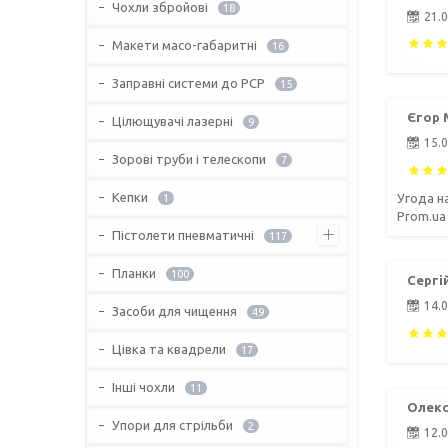
Чохли збройові
18
21.
Макети масо-габаритні
16
Заправні системи до PCP
15
Єгор 
Цілющувачі лазерні
9
15.
Зорові труби і телескопи
7
Кепки
Угода н
1
Prom.ua
Пістолети пневматичні
117
Планки
100
Сергій
14.
Засоби для чищення
49
Цівка та квадрели
17
Інші чохли
11
Олекс
Упори для стрільби
2
12.