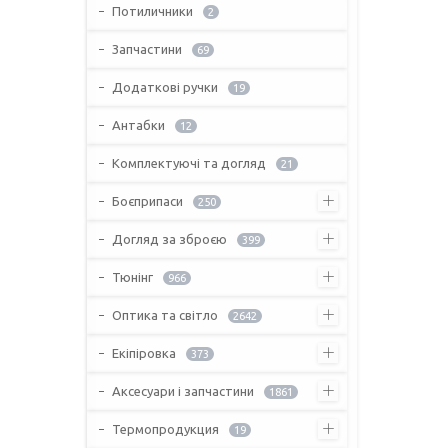
Потиличники
2
Запчастини
69
Додаткові ручки
19
Антабки
12
Комплектуючі та догляд
21
Боєприпаси
250
Догляд за зброєю
399
Тюнінг
966
Оптика та світло
2642
Екіпіровка
373
Аксесуари і запчастини
1861
Термопродукция
19