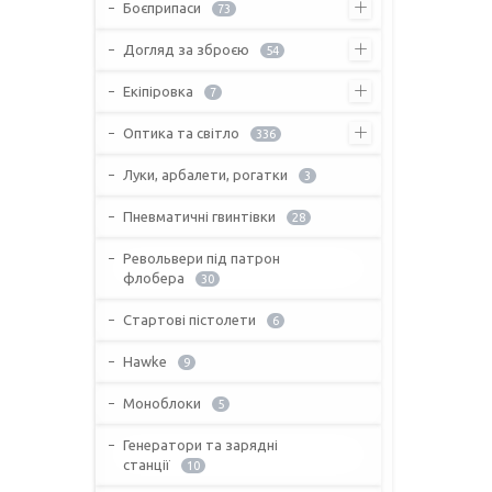
Боєприпаси
73
Догляд за зброєю
54
Екіпіровка
7
Оптика та світло
336
Луки, арбалети, рогатки
3
Пневматичні гвинтівки
28
Револьвери під патрон
флобера
30
Стартові пістолети
6
Hawke
9
Моноблоки
5
Генератори та зарядні
станції
10