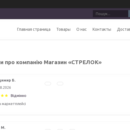
Главная страница
Товары
О нас
Контакты
Достав
ки про компанію Магазин «СТРЕЛОК»
имир Б.
08.2026
Відмінно
а маркетплейсі
 М.