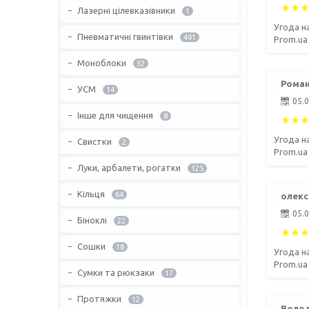
Лазерні цілевказівники
1
Угода н
Пневматичні гвинтівки
491
Prom.ua
Моноблоки
32
Роман
УСМ
14
05.
Інше для чищення
8
Угода н
Свистки
2
Prom.ua
Луки, арбалети, рогатки
125
Кільця
64
олекс
05.
Біноклі
22
Сошки
18
Угода н
Prom.ua
Сумки та рюкзаки
17
Протяжки
12
Волод