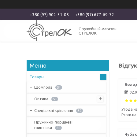
+380 (97) 902-31-05
+380 (97) 677-69-72
Оружейный магазин
СТРЕЛОК
Відгу
Товары
Волод
Шомпола
54
02.
Оптика
53
Угода н
Спеціальні кріплення
39
Prom.ua
Пружинно-поршневі
гвинтівки
20
Чубак