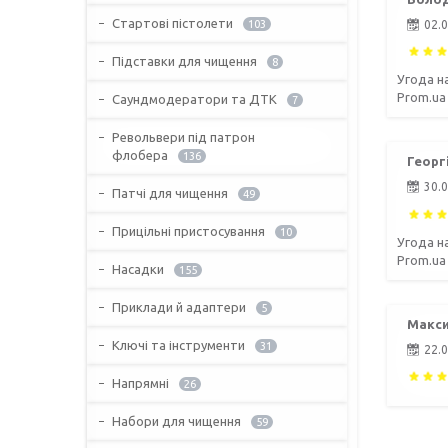
Стартові пістолети
02.
103
Підставки для чищення
8
Угода н
Prom.ua
Саундмодератори та ДТК
7
Револьвери під патрон
флобера
136
Георгі
30.
Патчі для чищення
49
Прицільні пристосування
10
Угода н
Prom.ua
Насадки
155
Приклади й адаптери
5
Макси
Ключі та інструменти
31
22.
Напрямні
26
Набори для чищення
59